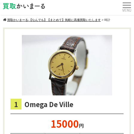
買取かいまーる‐【なんでも】【まとめて】気軽に高価買取いたします
>
時計
1
Omega De Ville
15000
円