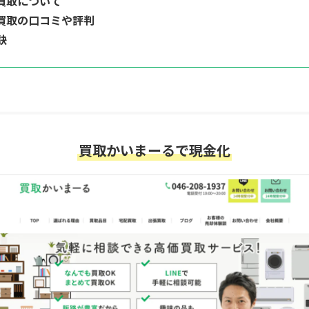
買取について
買取の口コミや評判
訣
買取かいまーるで現金化